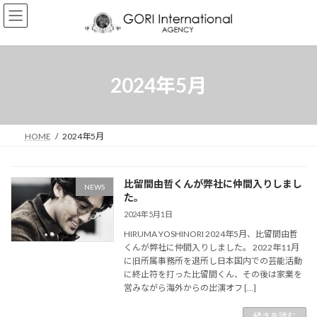
コ
ナ
ン
ビ
テ
ゲ
ン
ー
ツ
シ
へ
ョ
2024年5月
ス
ン
キ
に
ッ
移
プ
動
HOME
2024年5月
比留間由哲くんが弊社に仲間入りしまし
NEWS
た。
2024年5月1日
HIRUMA YOSHINORI 2024年5月、比留間由哲
くんが弊社に仲間入りしました。 2022年11月
に旧所属事務所を退所し日本国内での芸能活動
に終止符を打った比留間くん、その後は家業を
営みながら海外からの出演オフ […]
続きを読む